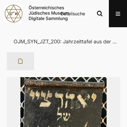
Detailsuche
OJM_SYN_JZT_200: Jahrzeittafel aus der Wertheimer Synagoge in Eisenstadt