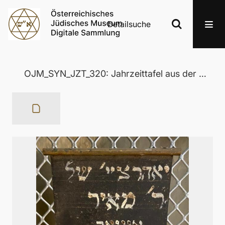
Detailsuche
OJM_SYN_JZT_320: Jahrzeittafel aus der Wertheimer Synagoge in Eisenstadt