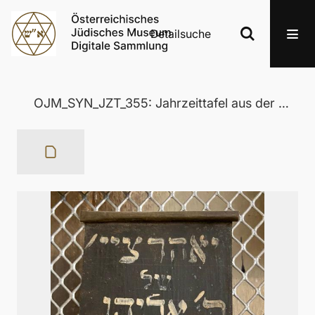
Detailsuche
OJM_SYN_JZT_355: Jahrzeittafel aus der Wertheimer Synagoge in Eisenstadt