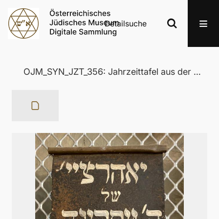
Detailsuche
OJM_SYN_JZT_356: Jahrzeittafel aus der Wertheimer Synagoge in Eisenstadt