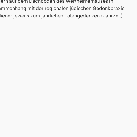
90ern auf dem Dachboden des Wertheimerhauses in
usammenhang mit der regionalen jüdischen Gedenkpraxis
ner jeweils zum jährlichen Totengedenken (Jahrzeit)