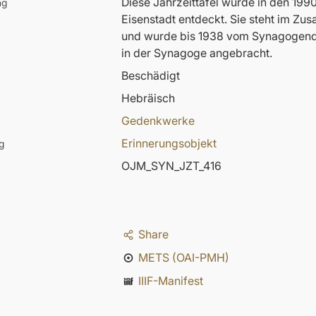
Diese Jahrzeittafel wurde in den 19
ng
Eisenstadt entdeckt. Sie steht im Z
und wurde bis 1938 vom Synagogendie
in der Synagoge angebracht.
Beschädigt
Hebräisch
Gedenkwerke
Erinnerungsobjekt
g
OJM_SYN_JZT_416
Share
METS (OAI-PMH)
IIIF-Manifest