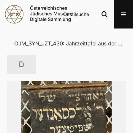
Detailsuche
OJM_SYN_JZT_430: Jahrzeittafel aus der Wertheimer Synagoge in Eisenstadt