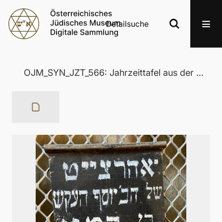
Detailsuche
OJM_SYN_JZT_566: Jahrzeittafel aus der Wertheimer Synagoge in Eisenstadt