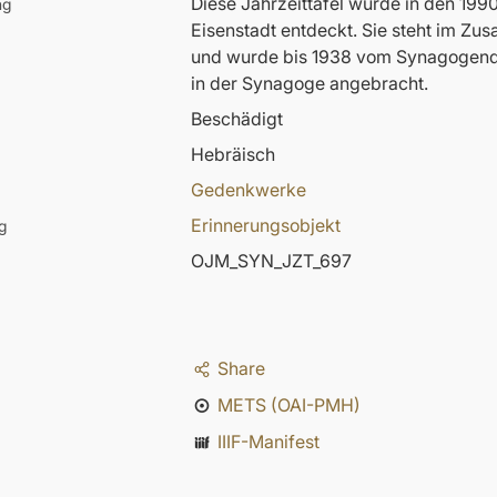
Diese Jahrzeittafel wurde in den 19
ng
Eisenstadt entdeckt. Sie steht im Z
und wurde bis 1938 vom Synagogendie
in der Synagoge angebracht.
Beschädigt
Hebräisch
Gedenkwerke
Erinnerungsobjekt
g
OJM_SYN_JZT_697
Share
METS (OAI-PMH)
IIIF-Manifest