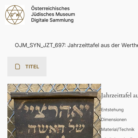
OJM_SYN_JZT_697: Jahrzeittafel aus der Werth
TITEL
Jahrzeittafel 
Entstehung
Dimensionen
Material/Technik