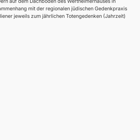
90ern auf dem Dachboden des Wertheimerhauses in
usammenhang mit der regionalen jüdischen Gedenkpraxis
ner jeweils zum jährlichen Totengedenken (Jahrzeit)