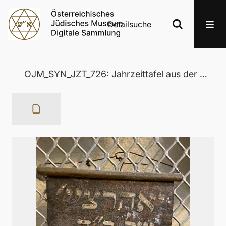
Detailsuche
OJM_SYN_JZT_726: Jahrzeittafel aus der Wertheimer Synagoge in Eisenstadt