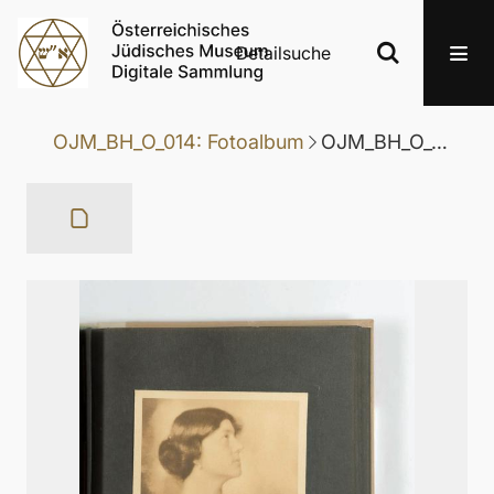
Detailsuche
OJM_BH_O_014: Fotoalbum
OJM_BH_O_014-21: Porträt von Pauline Beer-Hofmann