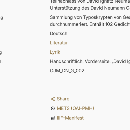
Teilnachlass von David Ignatz Neu
Unterstützung des David Neumann C
Sammlung von Typoskrypten von Gedi
ng
durchnummeriert. Enthält 102 Gedich
Deutsch
Literatur
Lyrik
g
Handschriftlich, Vorderseite: „David
ft
OJM_DN_G_002
Share
METS (OAI-PMH)
IIIF-Manifest