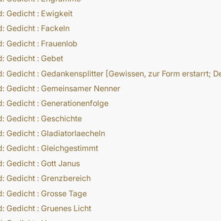
d:
Gedicht
:
Ewigkeit
d:
Gedicht
:
Fackeln
d:
Gedicht
:
Frauenlob
d:
Gedicht
:
Gebet
d:
Gedicht
:
Gedankensplitter [Gewissen, zur Form erstarrt; D
d:
Gedicht
:
Gemeinsamer Nenner
d:
Gedicht
:
Generationenfolge
d:
Gedicht
:
Geschichte
d:
Gedicht
:
Gladiatorlaecheln
d:
Gedicht
:
Gleichgestimmt
d:
Gedicht
:
Gott Janus
d:
Gedicht
:
Grenzbereich
d:
Gedicht
:
Grosse Tage
d:
Gedicht
:
Gruenes Licht