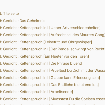
d:
Titelseite
d:
Gedicht
:
Das Geheimnis
d:
Gedicht
:
Kettenspruch in I [Ueber Artverschiedenheiten]
d:
Gedicht
:
Kettenspruch in I [Aufrecht sei des Maurers Gang
d:
Gedicht
:
Kettenspruch [Leisetritt und Ohrgewisper]
d:
Gedicht
:
Kettenspruch in I [Der Pendel schwingt von Recht
d:
Gedicht
:
Kettenspruch [Ein Hueter vor den Toren]
d:
Gedicht
:
Kettenspruch in I [Die Phrase blueht]
d:
Gedicht
:
Kettenspruch in I [Prueftest Du Dich mit der Was
d:
Gedicht
:
Kettenspruch in I [Glaube kann Erloesung sein]
d:
Gedicht
:
Kettenspruch in I [Das Endliche bleibt endlich]
d:
Gedicht
:
Kettenspruch in I [Arbeitsende]
d:
Gedicht
:
Kettenspruch in I [Muesstest Du die Speisen esse