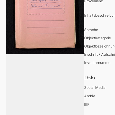
Provenienz
Inhaltsbeschreibu
Sprache
Objektkategorie
Objektbezeichnun
Inschrift / Aufschri
Inventarnummer
Links
Social Media
Archiv
IIIF