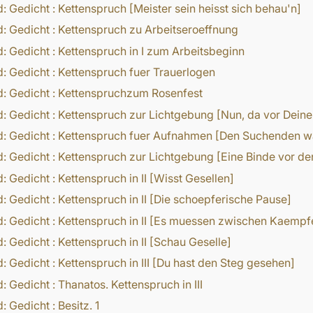
d:
Gedicht
:
Kettenspruch [Meister sein heisst sich behau'n]
d:
Gedicht
:
Kettenspruch zu Arbeitseroeffnung
d:
Gedicht
:
Kettenspruch in I zum Arbeitsbeginn
d:
Gedicht
:
Kettenspruch fuer Trauerlogen
d:
Gedicht
:
Kettenspruchzum Rosenfest
d:
Gedicht
:
Kettenspruch zur Lichtgebung [Nun, da vor Dein
d:
Gedicht
:
Kettenspruch fuer Aufnahmen [Den Suchenden wa
d:
Gedicht
:
Kettenspruch zur Lichtgebung [Eine Binde vor d
d:
Gedicht
:
Kettenspruch in II [Wisst Gesellen]
d:
Gedicht
:
Kettenspruch in II [Die schoepferische Pause]
d:
Gedicht
:
Kettenspruch in II [Es muessen zwischen Kaempf
d:
Gedicht
:
Kettenspruch in II [Schau Geselle]
d:
Gedicht
:
Kettenspruch in III [Du hast den Steg gesehen]
d:
Gedicht
:
Thanatos. Kettenspruch in III
d:
Gedicht
:
Besitz. 1