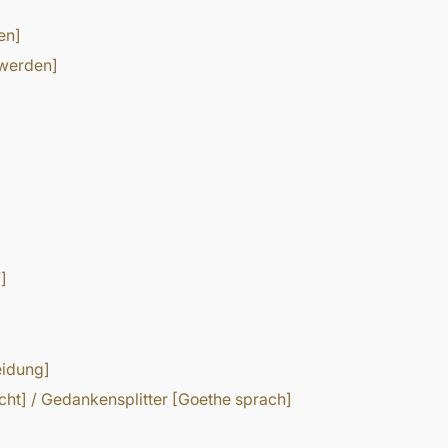
en]
 werden]
]
eidung]
cht] / Gedankensplitter [Goethe sprach]