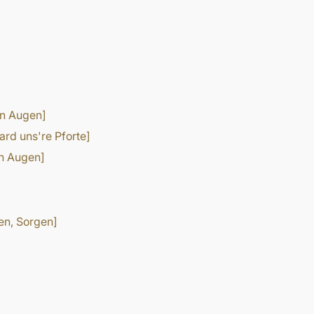
en Augen]
rd uns're Pforte]
en Augen]
en, Sorgen]