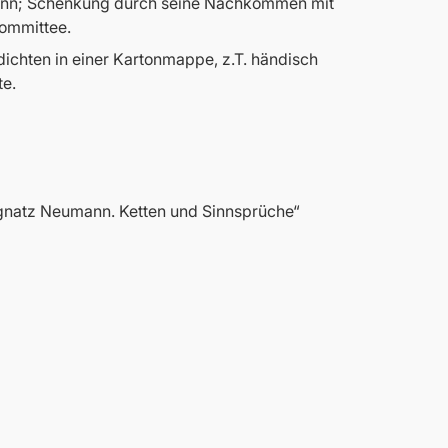
mann; Schenkung durch seine Nachkommen mit
ommittee.
chten in einer Kartonmappe, z.T. händisch
te.
 Ignatz Neumann. Ketten und Sinnsprüche“