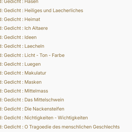
d:
Gedicht
:
Hasen
d:
Gedicht
:
Heiliges und Laecherliches
d:
Gedicht
:
Heimat
d:
Gedicht
:
Ich Altaere
d:
Gedicht
:
Ideen
d:
Gedicht
:
Laecheln
d:
Gedicht
:
Licht - Ton - Farbe
d:
Gedicht
:
Luegen
d:
Gedicht
:
Makulatur
d:
Gedicht
:
Masken
d:
Gedicht
:
Mittelmass
d:
Gedicht
:
Das Mittelschwein
d:
Gedicht
:
Die Nackensteifen
d:
Gedicht
:
Nichtigkeiten - Wichtigkeiten
d:
Gedicht
:
O Tragoedie des menschlichen Geschlechts