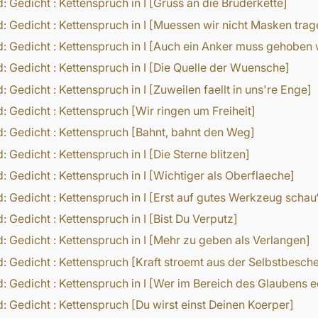
d:
Gedicht
:
Kettenspruch in I [Gruss an die Bruderkette]
d:
Gedicht
:
Kettenspruch in I [Muessen wir nicht Masken trag
d:
Gedicht
:
Kettenspruch in I [Auch ein Anker muss gehoben
d:
Gedicht
:
Kettenspruch in I [Die Quelle der Wuensche]
d:
Gedicht
:
Kettenspruch in I [Zuweilen faellt in uns're Enge]
d:
Gedicht
:
Kettenspruch [Wir ringen um Freiheit]
d:
Gedicht
:
Kettenspruch [Bahnt, bahnt den Weg]
d:
Gedicht
:
Kettenspruch in I [Die Sterne blitzen]
d:
Gedicht
:
Kettenspruch in I [Wichtiger als Oberflaeche]
d:
Gedicht
:
Kettenspruch in I [Erst auf gutes Werkzeug schau‘
d:
Gedicht
:
Kettenspruch in I [Bist Du Verputz]
d:
Gedicht
:
Kettenspruch in I [Mehr zu geben als Verlangen]
d:
Gedicht
:
Kettenspruch [Kraft stroemt aus der Selbstbesch
d:
Gedicht
:
Kettenspruch in I [Wer im Bereich des Glaubens e
d:
Gedicht
:
Kettenspruch [Du wirst einst Deinen Koerper]