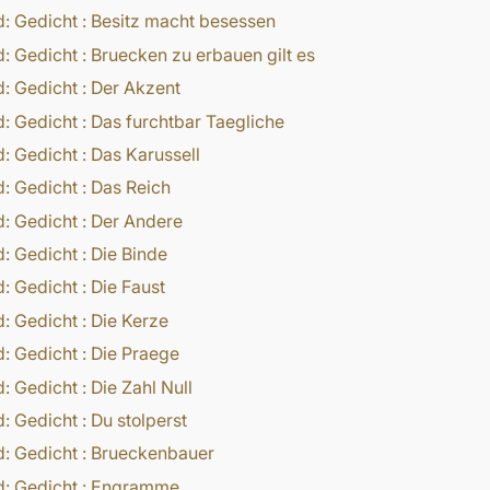
d:
Gedicht
:
Besitz macht besessen
d:
Gedicht
:
Bruecken zu erbauen gilt es
d:
Gedicht
:
Der Akzent
d:
Gedicht
:
Das furchtbar Taegliche
d:
Gedicht
:
Das Karussell
d:
Gedicht
:
Das Reich
d:
Gedicht
:
Der Andere
d:
Gedicht
:
Die Binde
d:
Gedicht
:
Die Faust
d:
Gedicht
:
Die Kerze
d:
Gedicht
:
Die Praege
d:
Gedicht
:
Die Zahl Null
d:
Gedicht
:
Du stolperst
d:
Gedicht
:
Brueckenbauer
d:
Gedicht
:
Engramme