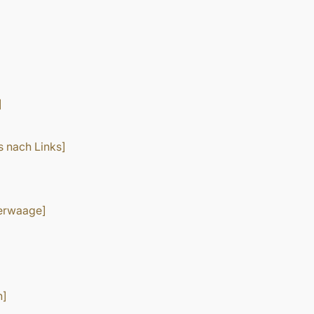
]
s nach Links]
serwaage]
n]